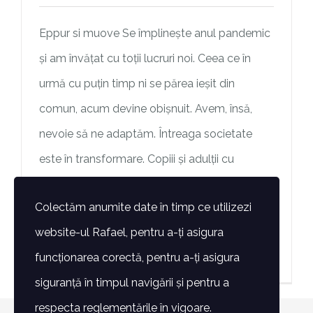
Eppur si muove Se împlinește anul pandemic
și am învățat cu toții lucruri noi. Ceea ce în
urmă cu puțin timp ni se părea ieșit din
comun, acum devine obișnuit. Avem, însă,
nevoie să ne adaptăm. Întreaga societate
este în transformare. Copiii și adulții cu
dizabilități au, mai mult decât noi toți, nevoia
Colectăm anumite date în timp ce utilizezi
de
website-ul Rafael, pentru a-ți asigura
> Mai mult
funcționarea corectă, pentru a-ți asigura
siguranță în timpul navigării și pentru a
respecta reglementările în vigoare.