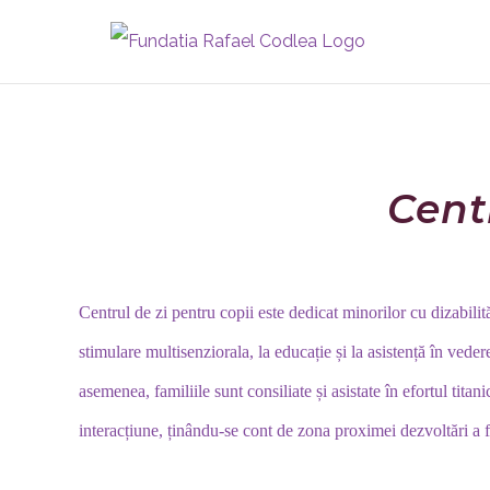
Skip
to
content
Cent
Centrul de zi pentru copii este dedicat minorilor cu dizabilităț
stimulare multisenziorala, la educație și la asistență în veder
asemenea, familiile sunt consiliate și asistate în efortul titan
interacțiune, ținându-se cont de zona proximei dezvoltări a f