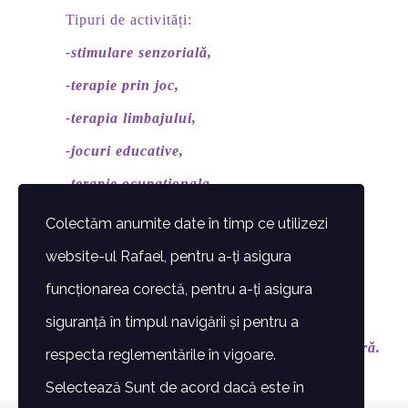
Tipuri de activități:
-stimulare senzorială,
-terapie prin joc,
-terapia limbajului,
-jocuri educative,
-terapie ocupationala,
-kinetoterapie,
Colectăm anumite date în timp ce utilizezi
-masaj terapeutic,
website-ul Rafael, pentru a-ți asigura
-socializare,
funcționarea corectă, pentru a-ți asigura
-consilierea familiei,
siguranță în timpul navigării și pentru a
-asistare pentru integrarea preșcolară/școlară.
respecta reglementările în vigoare.
Selectează Sunt de acord dacă este în