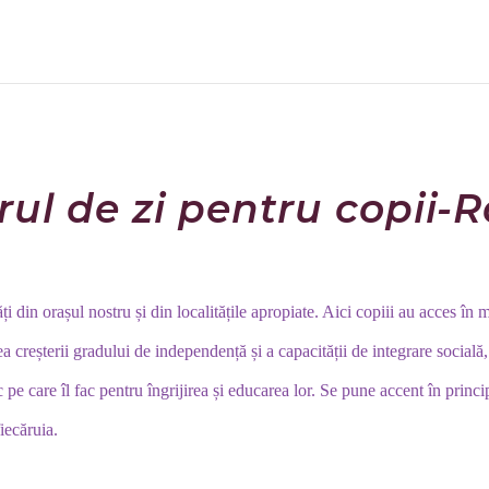
Centrul de zi copii
rul de zi pentru copii-R
i din orașul nostru și din localitățile apropiate. Aici copiii au acces în mo
ea creșterii gradului de independență și a capacității de integrare socială
ic pe care îl fac pentru îngrijirea și educarea lor. Se pune accent în princi
iecăruia.