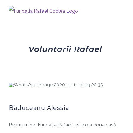
Skip
to
content
Voluntari
Voluntarii Rafael
Băduceanu Alessia
Pentru mine “Fundația Rafael” este o a doua casă.