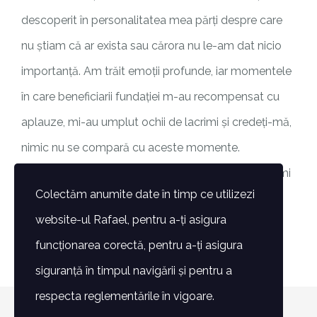
descoperit în personalitatea mea părți despre care
nu știam că ar exista sau cărora nu le-am dat nicio
importanță. Am trăit emoții profunde, iar momentele
în care beneficiarii fundației m-au recompensat cu
aplauze, mi-au umplut ochii de lacrimi și credeți-mă,
nimic nu se compară cu aceste momente.
Vă mulțumesc oameni dragi și frumoși pentru că îmi
Colectăm anumite date în timp ce utilizezi
permiteți să fac parte din această familie.
website-ul Rafael, pentru a-ți asigura
Mereu aproape de voi!
funcționarea corectă, pentru a-ți asigura
siguranță în timpul navigării și pentru a
respecta reglementările în vigoare.
© Copyright 2007 -
2026 | Toate drepturile rezervate -