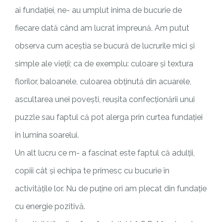
ai fundației, ne- au umplut inima de bucurie de
fiecare dată când am lucrat împreună. Am putut
observa cum aceștia se bucură de lucrurile mici și
simple ale vieții; ca de exemplu: culoare și textura
florilor, baloanele, culoarea obținută din acuarele,
ascultarea unei povești, reușita confecționării unui
puzzle sau faptul că pot alerga prin curtea fundației
în lumina soarelui.
Un alt lucru ce m- a fascinat este faptul că adulții,
copiii cât și echipa te primesc cu bucurie în
activitățile lor. Nu de puține ori am plecat din fundație
cu energie pozitivă.