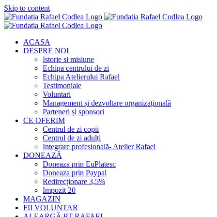
Skip to content
ACASA
DESPRE NOI
Istorie si misiune
Echipa centrului de zi
Echipa Atelierului Rafael
Testimoniale
Voluntari
Management și dezvoltare organizațională
Parteneri și sponsori
CE OFERIM
Centrul de zi copii
Centrul de zi adulți
Integrare profesională- Atelier Rafael
DONEAZĂ
Doneaza prin EuPlatesc
Doneaza prin Paypal
Redirecționare 3,5%
Impozit 20
MAGAZIN
FII VOLUNTAR
ALEARGĂ PT RAFAEL