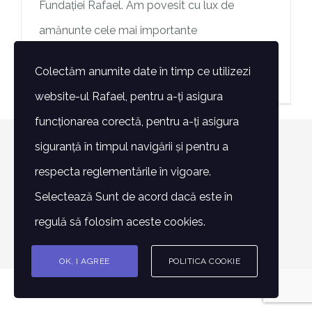
Fundației Rafael. Am povesit cu lux de
amănunte cele mai importante
Colectăm anumite date în timp ce utilizezi
> Mai mult
website-ul Rafael, pentru a-ți asigura
funcționarea corectă, pentru a-ți asigura
siguranță în timpul navigării și pentru a
© Copyright 2007 -
2026 | Toate drepturile rezervate -
respecta reglementările în vigoare.
Fundatia Rafael | POWERED BY
Alin Lazăr
Selectează Sunt de acord dacă este în
Facebook
Instagram
E-
Phone
regulă să folosim aceste cookies.
mail:
OK, I AGREE
POLITICA COOKIE