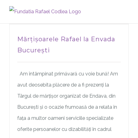
Skip
to
content
Mărțișoarele Rafael la Envada
București
Am întâmpinat primăvară cu voie bună! Am
avut deosebita plăcere de a fi prezenți la
Târgul de mărțișor organizat de Endava, din
București și o ocazie frumoasă de a relata în
fața a multor oameni serviciile specializate
oferite persoanelor cu dizabilități în cadrul