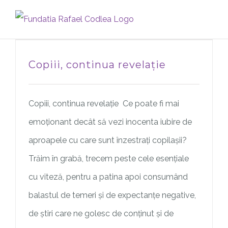
Skip
to
content
Copiii, continua revelație
Copiii, continua revelație Ce poate fi mai
emoționant decât să vezi inocenta iubire de
aproapele cu care sunt înzestrați copilașii?
Trăim în grabă, trecem peste cele esențiale
cu viteză, pentru a patina apoi consumând
balastul de temeri și de expectanțe negative,
de știri care ne golesc de conținut și de