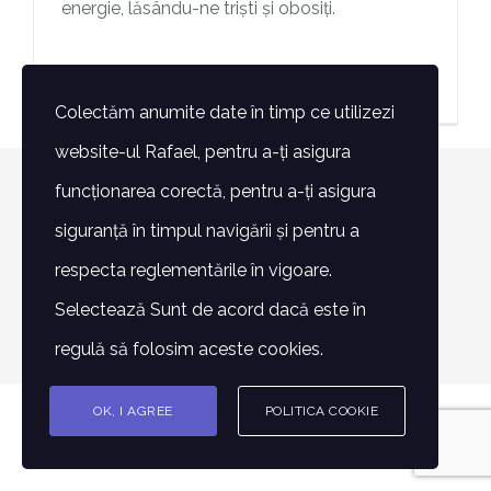
energie, lăsându-ne triști și obosiți.
> Mai mult
Colectăm anumite date în timp ce utilizezi
website-ul Rafael, pentru a-ți asigura
funcționarea corectă, pentru a-ți asigura
© Copyright 2007 -
2026 | Toate drepturile rezervate -
siguranță în timpul navigării și pentru a
Fundatia Rafael | POWERED BY
Alin Lazăr
respecta reglementările în vigoare.
Facebook
Instagram
E-
Phone
Selectează Sunt de acord dacă este în
mail:
regulă să folosim aceste cookies.
OK, I AGREE
POLITICA COOKIE