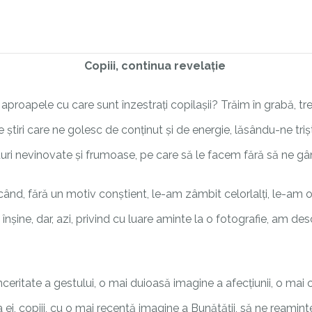
Copiii, continua revelație
aproapele cu care sunt înzestrați copilașii? Trăim în grabă, tr
 știri care ne golesc de conținut și de energie, lăsându-ne trișt
sturi nevinovate și frumoase, pe care să le facem fără să ne g
când, fără un motiv conștient, le-am zâmbit celorlalți, le-am 
oi înșine, dar, azi, privind cu luare aminte la o fotografie, am 
sinceritate a gestului, o mai duioasă imagine a afecțiunii, o ma
a ei, copiii, cu o mai recentă imagine a Bunătății, să ne rea