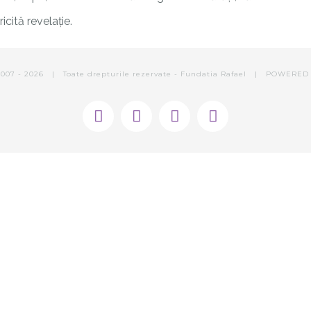
icită revelație.
2007 -
2026 | Toate drepturile rezervate - Fundatia Rafael | POWERE
Facebook
Instagram
E-
Phone
mail: