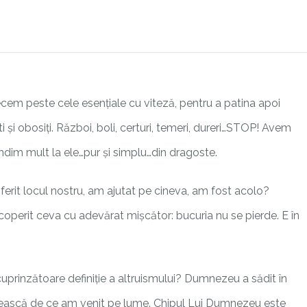
ecem peste cele esențiale cu viteză, pentru a patina apoi
i și obosiți. Război, boli, certuri, temeri, dureri…STOP! Avem
ândim mult la ele…pur și simplu…din dragoste.
oferit locul nostru, am ajutat pe cineva, am fost acolo?
descoperit ceva cu adevărat mișcător: bucuria nu se pierde. E în
i cuprinzătoare definiție a altruismului? Dumnezeu a sădit în
mintească de ce am venit pe lume. Chipul Lui Dumnezeu este