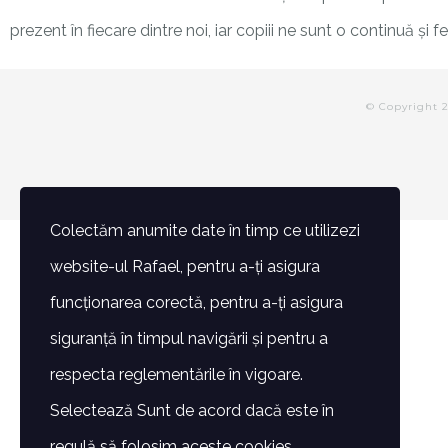
prezent în fiecare dintre noi, iar copiii ne sunt o continuă și fer
© Copyright 
Colectăm anumite date în timp ce utilizezi
website-ul Rafael, pentru a-ți asigura
funcționarea corectă, pentru a-ți asigura
siguranță în timpul navigării și pentru a
respecta reglementările în vigoare.
Selectează Sunt de acord dacă este în
regulă să folosim aceste cookies.