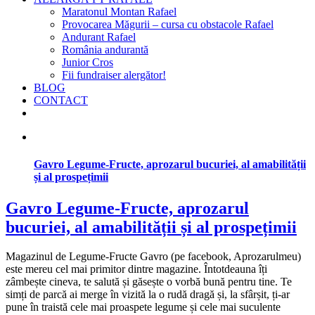
Maratonul Montan Rafael
Provocarea Măgurii – cursa cu obstacole Rafael
Andurant Rafael
România andurantă
Junior Cros
Fii fundraiser alergător!
BLOG
CONTACT
Gavro Legume-Fructe, aprozarul bucuriei, al amabilității
și al prospețimii
Gavro Legume-Fructe, aprozarul
bucuriei, al amabilității și al prospețimii
Magazinul de Legume-Fructe Gavro (pe facebook, Aprozarulmeu)
este mereu cel mai primitor dintre magazine. Întotdeauna îți
zâmbește cineva, te salută și găsește o vorbă bună pentru tine. Te
simți de parcă ai merge în vizită la o rudă dragă și, la sfârșit, ți-ar
pune în traistă cele mai proaspete legume și cele mai suculente