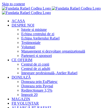
Skip to content
ACASA
DESPRE NOI
Istorie si misiune
Echipa centrului de zi
Echipa Atelierului Rafael
Testimoniale
Voluntari
Management și dezvoltare organizațională
Parteneri și sponsori
CE OFERIM
Centrul de zi copii
Centrul de zi adulți
Integrare profesională- Atelier Rafael
DONEAZĂ
Doneaza prin EuPlatesc
Doneaza prin Paypal
Redirecționare 3,5%
Impozit 20
MAGAZIN
FII VOLUNTAR
ALEARGĂ PT RAFAEL