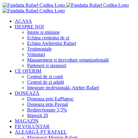
Skip
to
content
ACASA
DESPRE NOI
Istorie si misiune
Echipa centrului de zi
Echipa Atelierului Rafael
Testimoniale
Voluntari
Management și dezvoltare organizațională
Parteneri și sponsori
CE OFERIM
Centrul de zi copii
Centrul de zi adulți
Integrare profesională- Atelier Rafael
DONEAZĂ
Doneaza prin EuPlatesc
Doneaza prin Paypal
Redirecționare 3,5%
Impozit 20
MAGAZIN
FII VOLUNTAR
ALEARGĂ PT RAFAEL
Maratonul Montan Rafael