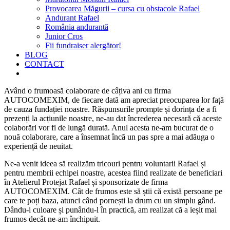
Provocarea Măgurii – cursa cu obstacole Rafael
Andurant Rafael
România andurantă
Junior Cros
Fii fundraiser alergător!
BLOG
CONTACT
Având o frumoasă colaborare de câțiva ani cu firma
AUTOCOMEXIM, de fiecare dată am apreciat preocuparea lor față
de cauza fundației noastre. Răspunsurile prompte și dorința de a fi
prezenți la acțiunile noastre, ne-au dat încrederea necesară că aceste
colaborări vor fi de lungă durată. Anul acesta ne-am bucurat de o
nouă colaborare, care a însemnat încă un pas spre a mai adăuga o
experiență de neuitat.
Ne-a venit ideea să realizăm tricouri pentru voluntarii Rafael și
pentru membrii echipei noastre, acestea fiind realizate de beneficiari
în Atelierul Protejat Rafael și sponsorizate de firma
AUTOCOMEXIM. Cât de frumos este să știi că există persoane pe
care te poți baza, atunci când pornești la drum cu un simplu gând.
Dându-i culoare și punându-l în practică, am realizat că a ieșit mai
frumos decât ne-am închipuit.