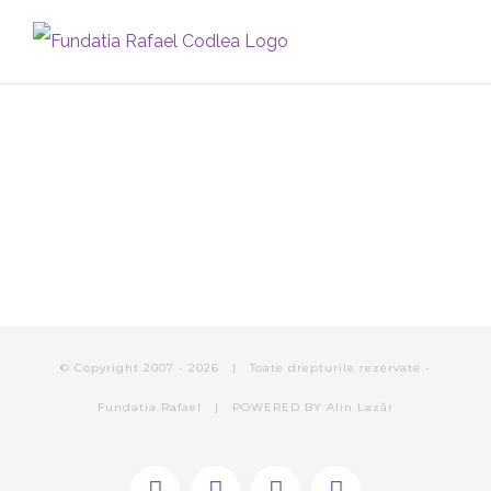
Skip
to
content
247378287_4238623949600347_76969
© Copyright 2007 -
2026 | Toate drepturile rezervate -
Fundatia Rafael | POWERED BY
Alin Lazăr
Facebook
Instagram
E-
Phone