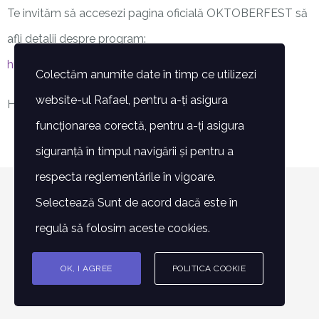
Te invităm să accesezi pagina oficială OKTOBERFEST să
afli detalii despre program:
http://www.oktoberfestromania.ro/program-2019
Colectăm anumite date în timp ce utilizezi
website-ul Rafael, pentru a-ți asigura
Hai la OKTOBERFEST 2019!
funcționarea corectă, pentru a-ți asigura
siguranță în timpul navigării și pentru a
respecta reglementările în vigoare.
© Copyright 2007 -
2026 | Toate drepturile rezervate -
Selectează Sunt de acord dacă este în
Fundatia Rafael | POWERED BY
Alin Lazăr
regulă să folosim aceste cookies.
OK, I AGREE
POLITICA COOKIE
Facebook
Instagram
E-
Phone
mail: