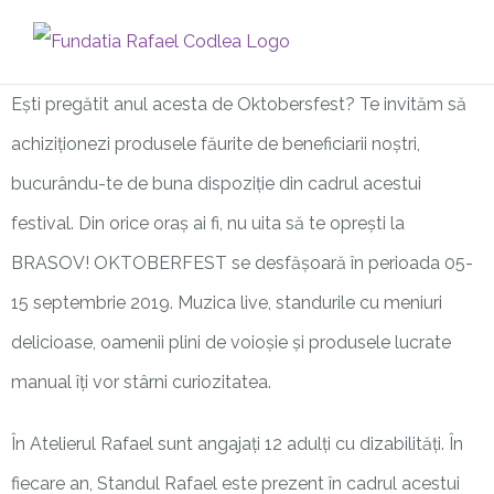
Skip
to
content
Ești pregătit anul acesta de Oktobersfest? Te invităm să
achiziționezi produsele făurite de beneficiarii noștri,
bucurându-te de buna dispoziție din cadrul acestui
festival. Din orice oraș ai fi, nu uita să te oprești la
BRASOV! OKTOBERFEST se desfășoară în perioada 05-
15 septembrie 2019. Muzica live, standurile cu meniuri
delicioase, oamenii plini de voioșie și produsele lucrate
manual îți vor stârni curiozitatea.
În Atelierul Rafael sunt angajați 12 adulți cu dizabilități. În
fiecare an, Standul Rafael este prezent în cadrul acestui