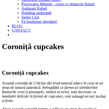
Provocarea Măgurii – cursa cu obstacole Rafael
Andurant Rafael
România andurantă
Junior Cros
Fii fundraiser alergător!
BLOG
CONTACT
Coroniță cupcakes
Coroniță cupcakes
Această coroniță de Crăciun din brad natural aduce în casa ta un
strop de natură autentică, îmbogățită cu farmecul sărbătorilor.
Ramurile verzi și proaspete, simbol al iernii, sunt decorate cu
lumânări delicate în formă de cupcakes, care adaugă un aer jucăuș
și festiv.
Alege această coroniță pentru a adăuga un strop de veselie și