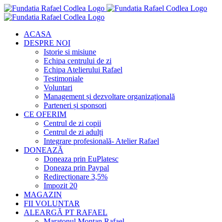
Skip
to
content
ACASA
DESPRE NOI
Istorie si misiune
Echipa centrului de zi
Echipa Atelierului Rafael
Testimoniale
Voluntari
Management și dezvoltare organizațională
Parteneri și sponsori
CE OFERIM
Centrul de zi copii
Centrul de zi adulți
Integrare profesională- Atelier Rafael
DONEAZĂ
Doneaza prin EuPlatesc
Doneaza prin Paypal
Redirecționare 3,5%
Impozit 20
MAGAZIN
FII VOLUNTAR
ALEARGĂ PT RAFAEL
Maratonul Montan Rafael