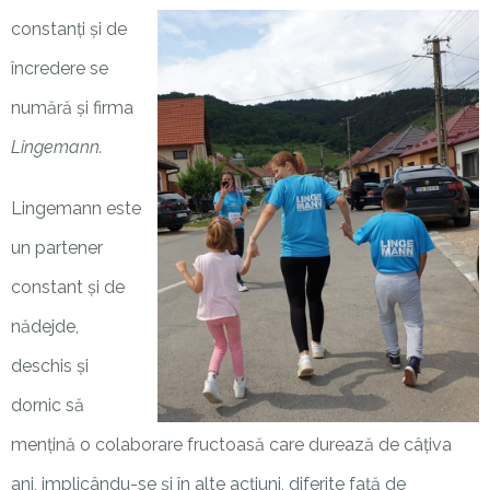
constanți și de
încredere se
numără și firma
Lingemann
.
Lingemann
este
un partener
constant și de
nădejde,
deschis și
dornic să
mențină o colaborare
fructoasă
care durează de câțiva
ani, implicându-se și în alte acțiuni, diferite față de