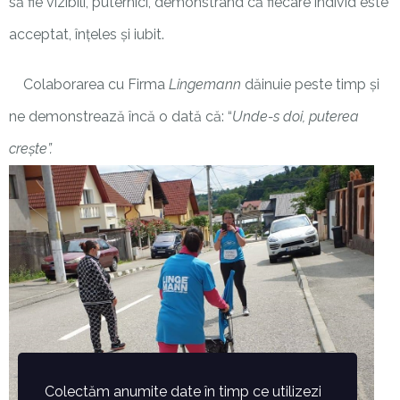
să fie vizibili, puternici, demonstrând că fiecare individ este
acceptat, înțeles și iubit.
Colaborarea cu Firma
Lingemann
dăinuie peste timp și
ne demonstrează încă o dată că:
“
Unde-s doi, puterea
crește
”.
Colectăm anumite date în timp ce utilizezi