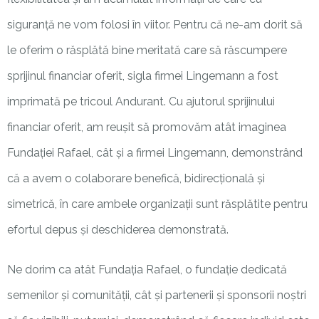
siguranță ne vom folosi în viitor.
Pentru că ne-am dorit să
le oferim o răsplătă bi
ne meritată care să răscumpere
sprijinul financiar oferit, sigla firmei
Lingemann
a fost
imprimată pe tricoul
Andurant
. Cu ajutorul sprijinului
financiar oferit, am reușit să promovă
m atât imaginea
Fundației Rafael, cât și a firmei Lingemann, demonstrând
că a avem o colaborare benefică, bidirecțională și
simetrică, în care ambele organizații sunt răsplătite pentru
efortul depus și deschiderea demonstrată.
Ne dorim ca atât Fundația Rafael, o fundație dedicată
semenilor și comunității, cât și partenerii și sponsorii noștri