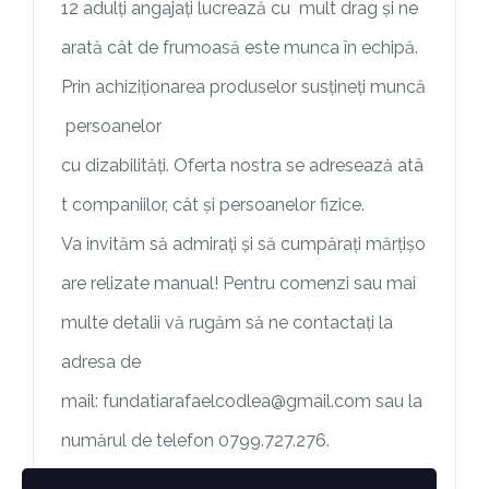
12 adulți angajați lucrează cu mult drag și ne
arată cât de frumoasă este munca în echipă.
Prin achiziționarea produselor susțineți muncă
persoanelor
cu dizabilități. Oferta nostra se adresează atâ
t companiilor, cât și persoanelor fizice.
Va invităm să admirați și să cumpărați mărțișo
are relizate manual! Pentru comenzi sau mai
multe detalii vă rugăm să ne contactați la
adresa de
mail: fundatiarafaelcodlea@gmail.com sau la
numărul de telefon 0799.727.276.
https://issuu.com/savaa355/docs/m__r__i_