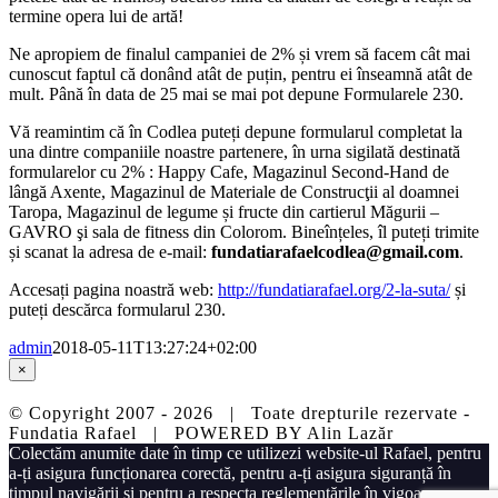
termine opera lui de artă!
Ne apropiem de finalul campaniei de 2% și vrem să facem cât mai
cunoscut faptul că donând atât de puțin, pentru ei înseamnă atât de
mult. Până în data de 25 mai se mai pot depune Formularele 230.
Vă reamintim că în Codlea puteți depune formularul completat la
una dintre companiile noastre partenere, în urna sigilată destinată
formularelor cu 2% : Happy Cafe, Magazinul Second-Hand de
lângă Axente, Magazinul de Materiale de Construcţii al doamnei
Taropa, Magazinul de legume și fructe din cartierul Măgurii –
GAVRO şi sala de fitness din Colorom. Bineînțeles, îl puteți trimite
și scanat la adresa de e-mail:
fundatiarafaelcodlea@gmail.com
.
Accesați pagina noastră web:
http://fundatiarafael.org/2-la-suta/
și
puteți descărca formularul 230.
admin
2018-05-11T13:27:24+02:00
Close
×
product
quick
© Copyright 2007 -
2026 | Toate drepturile rezervate -
view
Fundatia Rafael | POWERED BY
Alin Lazăr
Facebook
Instagram
E-
Phone
Colectăm anumite date în timp ce utilizezi website-ul Rafael, pentru
mail:
a-ți asigura funcționarea corectă, pentru a-ți asigura siguranță în
timpul navigării și pentru a respecta reglementările în vigoare.