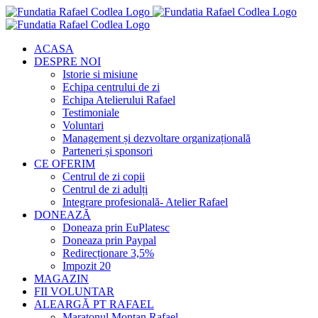
Skip
to
content
ACASA
DESPRE NOI
Istorie si misiune
Echipa centrului de zi
Echipa Atelierului Rafael
Testimoniale
Voluntari
Management și dezvoltare organizațională
Parteneri și sponsori
CE OFERIM
Centrul de zi copii
Centrul de zi adulți
Integrare profesională- Atelier Rafael
DONEAZĂ
Doneaza prin EuPlatesc
Doneaza prin Paypal
Redirecționare 3,5%
Impozit 20
MAGAZIN
FII VOLUNTAR
ALEARGĂ PT RAFAEL
Maratonul Montan Rafael