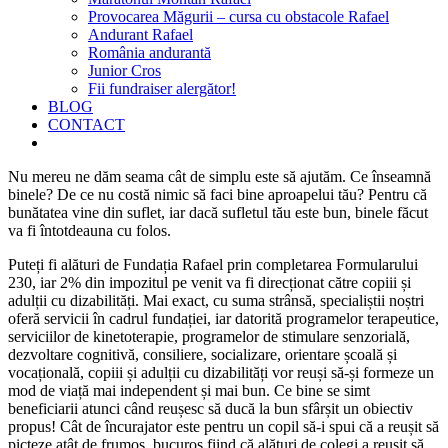
Provocarea Măgurii – cursa cu obstacole Rafael
Andurant Rafael
România andurantă
Junior Cros
Fii fundraiser alergător!
BLOG
CONTACT
Nu mereu ne dăm seama cât de simplu este să ajutăm. Ce înseamnă
binele? De ce nu costă nimic să faci bine aproapelui tău? Pentru că
bunătatea vine din suflet, iar dacă sufletul tău este bun, binele făcut
va fi întotdeauna cu folos.
Puteți fi alături de Fundația Rafael prin completarea Formularului
230, iar 2% din impozitul pe venit va fi direcționat către copiii și
adulții cu dizabilități. Mai exact, cu suma strânsă, specialiștii noștri
oferă servicii în cadrul fundației, iar datorită programelor terapeutice,
serviciilor de kinetoterapie, programelor de stimulare senzorială,
dezvoltare cognitivă, consiliere, socializare, orientare școală și
vocațională, copiii și adulții cu dizabilități vor reuși să-și formeze un
mod de viață mai independent și mai bun. Ce bine se simt
beneficiarii atunci când reușesc să ducă la bun sfârșit un obiectiv
propus! Cât de încurajator este pentru un copil să-i spui că a reușit să
picteze atât de frumos, bucuros fiind că alături de colegi a reușit să