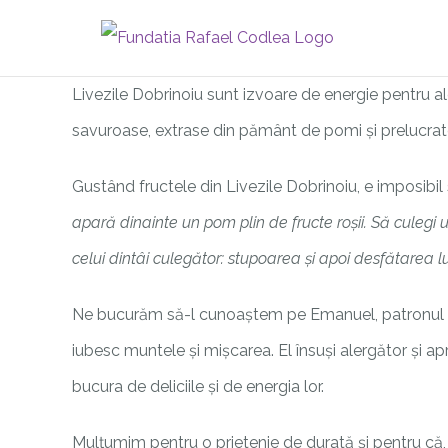
Skip
to
content
Livezile Dobrinoiu sunt izvoare de energie pentru ale
savuroase, extrase din pământ de pomi și prelucrate
Gustând fructele din Livezile Dobrinoiu, e imposibil 
apară dinainte un pom plin de fructe roșii. Să culegi un
celui dintâi culegător: stupoarea și apoi desfătarea lu
Ne bucurăm să-l cunoaștem pe Emanuel, patronul firme
iubesc muntele și mișcarea. El însuși alergător și ap
bucura de deliciile și de energia lor.
Mulțumim pentru o prietenie de durată și pentru că, 