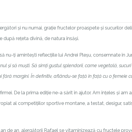
rgători și nu numai, grație fructelor proaspete și sucurilor del
 după rețeta divină, de natura însăși.
să nu-ți amintești reflecțiile lui Andrei Pleșu, consemnate în Ju
ul și să muști. Să simți gustul splendorii, carne vegetală, sucuri
i fără margini. În definitiv, aflându-se față în față cu o femeie 
i. De la prima ediție ne-a sărit în ajutor. Am înțeles și am a
ropiat al competițiilor sportive montane, a testat, desigur, sat
an de an, alergătorii Rafael se vitaminizează cu fructele prove