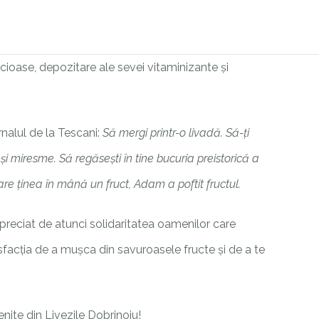
icioase, depozitare ale sevei vitaminizante și
rnalul de la Tescani:
Să mergi printr-o livadă. Să-ți
 și miresme. Să regăsești în tine bucuria preistorică a
care ținea în mână un fruct, Adam a poftit fructul.
preciat de atunci solidaritatea oamenilor care
isfacția de a mușca din savuroasele fructe și de a te
nite din Livezile Dobrinoiu!