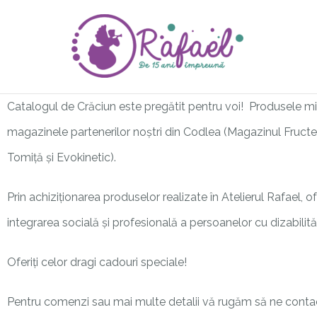
Skip
to
content
Catalogul de Crăciun este pregătit pentru voi! Produsele minu
magazinele partenerilor noștri din Codlea (Magazinul Fruct
Tomiță și Evokinetic).
Prin achiziționarea produselor realizate în Atelierul Rafael, o
integrarea socială și profesională a persoanelor cu dizabilită
Oferiți celor dragi cadouri speciale!
Pentru comenzi sau mai multe detalii vă rugăm să ne contac