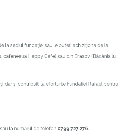
la sediul fundației sau le puteți achiziționa de la
s, cafeneaua Happy Cafe) sau din Brasov (Băcănia lui
, dar și contribuiți la eforturile Fundației Rafael pentru
sau la numărul de telefon
0799.727.276
.