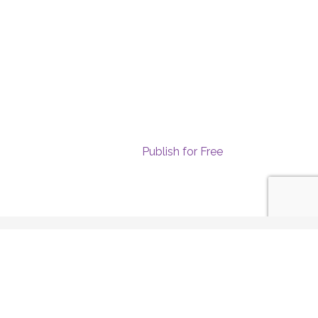
Publish for Free
D BY
Alin Lazăr