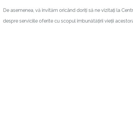
De asemenea, vă invităm oricând doriți să ne vizitați la Centru
despre serviciile oferite cu scopul îmbunătățirii vieții acestor