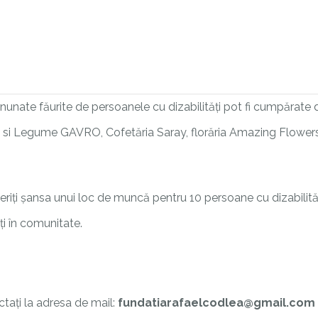
nate făurite de persoanele cu dizabilități pot fi cumpărate de 
e si Legume GAVRO, Cofetăria Saray, florăria Amazing Flower
feriți șansa unui loc de muncă pentru 10 persoane cu dizabilități
ți în comunitate.
tați la adresa de mail:
fundatiarafaelcodlea@gmail.com