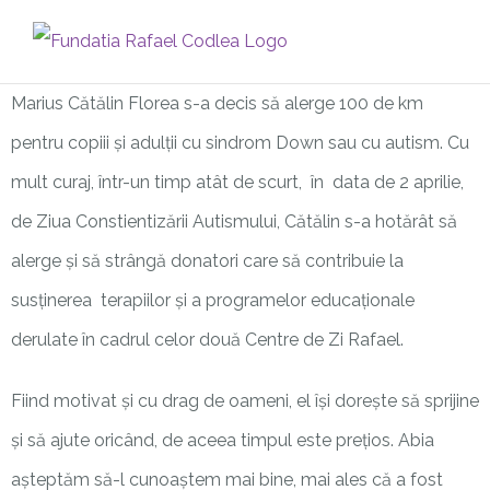
Skip
to
content
Marius
Cătălin Florea s-a decis să alerge 100 de km
pentru copiii și adulții cu sindrom Down sau cu autism. Cu
mult curaj, într-un timp atât de scurt, în data de 2 aprilie,
de Ziua Constientizării Autismului, Cătălin s-a hotărât să
alerge și să strângă donatori care să contribuie la
susținerea terapiilor și a programelor educaționale
derulate în cadrul celor două Centre de Zi Rafael.
Fiind motivat și cu drag de oameni, el își dorește să sprijine
și să ajute oricând, de aceea timpul este prețios. Abia
așteptăm să-l cunoaștem mai bine, mai ales că a fost