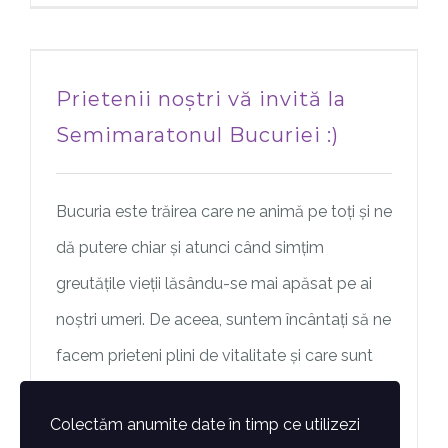
Prietenii noștri vă invită la
Semimaratonul Bucuriei :)
Bucuria este trăirea care ne animă pe toți și ne
dă putere chiar și atunci când simțim
greutățile vieții lăsându-se mai apăsat pe ai
noștri umeri. De aceea, suntem încântați să ne
facem prieteni plini de vitalitate și care sunt
mesageri ai bucuriei. Ce poate fi mai frumos
Colectăm anumite date în timp ce utilizezi
decât să alergi prin natură, să fii