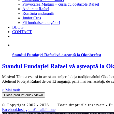
Provocarea Măgurii – cursa cu obstacole Rafael
Andurant Rafael
România andurantă
Junior Cros
Fii fundraiser alergător!
BLOG
CONTACT
Standul Fundației Rafael vă așteaptă la Oktoberfest
Standul Fundației Rafael vă așteaptă la Ok
Masivul Tâmpa este și în acest an străjerul deja tradiționalului Oktober
Atelierul Protejat Rafael de cei 12 angajați, până mai ieri asistați, de 
> Mai mult
Close product quick view
×
© Copyright 2007 -
2026 | Toate drepturile rezervate 
Facebook
Instagram
E-mail:
Phone