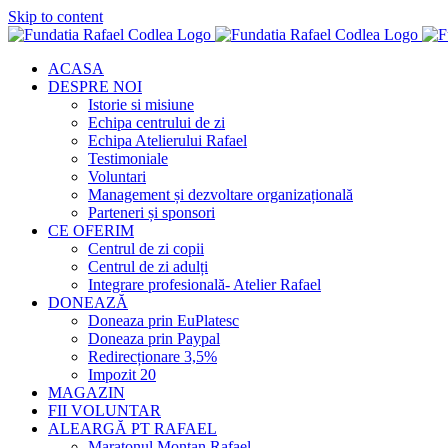
Skip to content
ACASA
DESPRE NOI
Istorie si misiune
Echipa centrului de zi
Echipa Atelierului Rafael
Testimoniale
Voluntari
Management și dezvoltare organizațională
Parteneri și sponsori
CE OFERIM
Centrul de zi copii
Centrul de zi adulți
Integrare profesională- Atelier Rafael
DONEAZĂ
Doneaza prin EuPlatesc
Doneaza prin Paypal
Redirecționare 3,5%
Impozit 20
MAGAZIN
FII VOLUNTAR
ALEARGĂ PT RAFAEL
Maratonul Montan Rafael