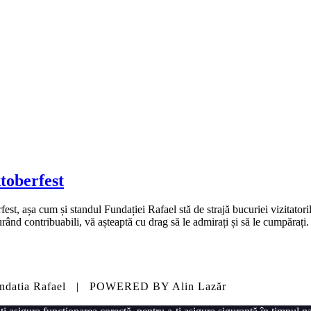
toberfest
fest, așa cum și standul Fundației Rafael stă de strajă bucuriei vizitato
curând contribuabili, vă așteaptă cu drag să le admirați și să le cumpărați
- Fundatia Rafael | POWERED BY
Alin Lazăr