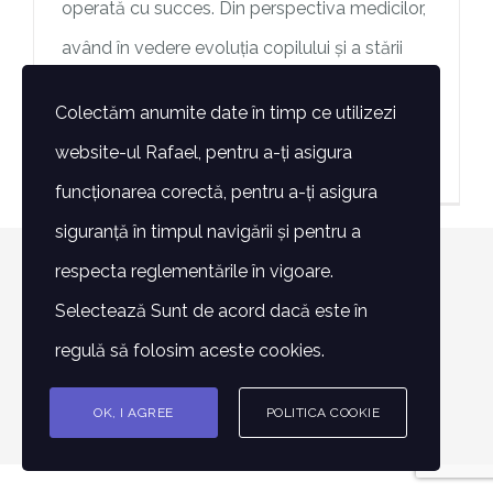
operată cu succes. Din perspectiva medicilor,
având în vedere evoluția copilului și a stării
sale de sănătate, ar
Colectăm anumite date în timp ce utilizezi
website-ul Rafael, pentru a-ți asigura
> Mai mult
funcționarea corectă, pentru a-ți asigura
siguranță în timpul navigării și pentru a
respecta reglementările în vigoare.
© Copyright 2007 -
2026 | Toate drepturile rezervate -
Selectează Sunt de acord dacă este în
Fundatia Rafael | POWERED BY
Alin Lazăr
regulă să folosim aceste cookies.
Facebook
Instagram
E-
Phone
mail:
OK, I AGREE
POLITICA COOKIE