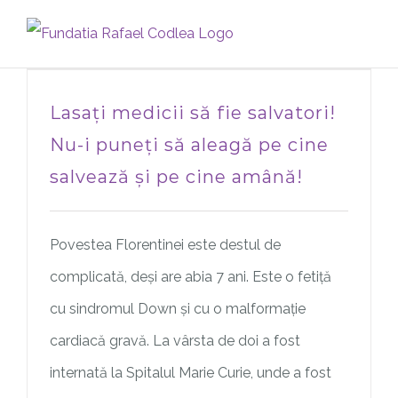
Skip
to
content
Lasați medicii să fie salvatori!
Nu-i puneți să aleagă pe cine
salvează și pe cine amână!
Povestea Florentinei este destul de
complicată, deși are abia 7 ani. Este o fetiță
cu sindromul Down și cu o malformație
cardiacă gravă. La vârsta de doi a fost
internată la Spitalul Marie Curie, unde a fost