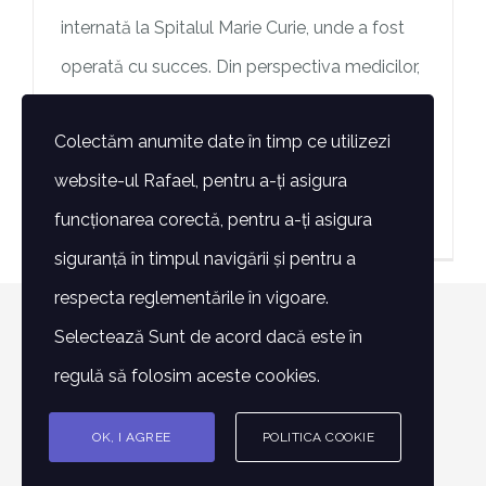
internată la Spitalul Marie Curie, unde a fost
operată cu succes. Din perspectiva medicilor,
având în vedere evoluția copilului și a stării
Colectăm anumite date în timp ce utilizezi
sale de sănătate, ar
website-ul Rafael, pentru a-ți asigura
> Mai mult
funcționarea corectă, pentru a-ți asigura
siguranță în timpul navigării și pentru a
respecta reglementările în vigoare.
© Copyright 2007 -
2026 | Toate drepturile rezervate -
Selectează Sunt de acord dacă este în
Fundatia Rafael | POWERED BY
Alin Lazăr
regulă să folosim aceste cookies.
OK, I AGREE
POLITICA COOKIE
Facebook
Instagram
E-
Phone
mail: