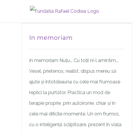
Skip
to
content
In memoriam
In memoriam Nuțu... Cu toții ni-l amintim...
Vesel, prietenos, realist, dispus mereu să
ajute și întotdeauna cu cele mai frumoase
replici la purtător. Practica un mod de
terapie proprie, prin autoironie, chiar și în
cele mai dificile momente. Un om frumos,
cu o inteligență sclipitoare, prezent în viața