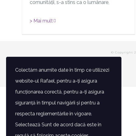
comunității, s-a stins ca o lumânare,
> Mai mult
© Copyright 
Colectăm anumite date în timp ce utilizezi
website-ul Rafael, pentru a-ți asigura
funcționarea corectă, pentru a-ți asigura
siguranță în timpul navigării și pentru a
respecta reglementările în vigoare.
Selectează Sunt de acord dacă este în
regulă să folosim aceste cookies.