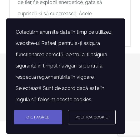
de fier, fie explozii energetice, gata să
cuprindă și să cucerească. Acele
Colectăm anumite date în timp ce utilizezi
> Mai mult
website-ul Rafael, pentru a-ți asigura
funcționarea corectă, pentru a-ți asigura
siguranță în timpul navigării și pentru a
© Copyright 2007 -
2026 | Toate drepturile rezervate -
respecta reglementările în vigoare.
Fundatia Rafael | POWERED BY
Alin Lazăr
Selectează Sunt de acord dacă este în
Facebook
Instagram
E-
Phone
regulă să folosim aceste cookies.
mail:
OK, I AGREE
POLITICA COOKIE