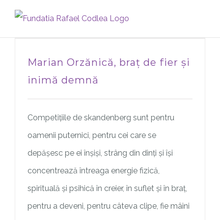
Skip
to
content
Marian Orzănică, braț de fier și
inimă demnă
Competițiile de skandenberg sunt pentru
oamenii puternici, pentru cei care se
depășesc pe ei înșiși, strâng din dinți și își
concentrează întreaga energie fizică,
spirituală și psihică în creier, în suflet și în braț,
pentru a deveni, pentru câteva clipe, fie mâini