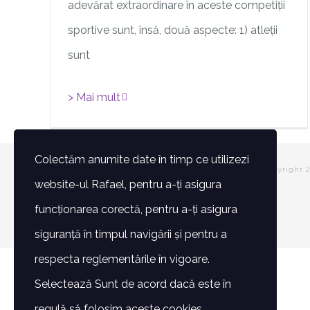
adevărat extraordinare în aceste competiții
sportive sunt, însă, două aspecte: 1) atleții
sunt
> Mai mult
Colectăm anumite date în timp ce utilizezi
© Copyright 
website-ul Rafael, pentru a-ți asigura
funcționarea corectă, pentru a-ți asigura
siguranță în timpul navigării și pentru a
respecta reglementările în vigoare.
Selectează Sunt de acord dacă este în
regulă să folosim aceste cookies.