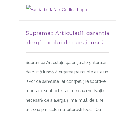
Skip
to
content
Supramax Articulații, garanția
alergătorului de cursă lungă
Supramax Articulații, garanția alergătorului
de cursă lungă Alergarea pe munte este un
izvor de sănătate, iar competițiile sportive
montane sunt cele care ne dau motivația
necesară de a alerga și mai mult, de a ne
antrena prin cele mai pitorești locuri. Cu