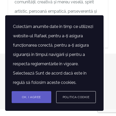
comunității, creativă și mereu veselă, spirit
artistic, persoană empatică, perseverentă și
abilă în relaționare, noua
Colectăm anumite date în timp ce utilizezi
website-ul Rafael, pentru a-ți asigura
> Mai mult
funcționarea corectă, pentru a-ți asigura
siguranță în timpul navigării și pentru a
respecta reglementările în vigoare.
© Copyright 2007 -
2026 | Toate drepturile rezervate -
Selectează Sunt de acord dacă este în
Fundatia Rafael | POWERED BY
Alin Lazăr
regulă să folosim aceste cookies.
Facebook
Instagram
E-
Phone
mail:
OK, I AGREE
POLITICA COOKIE