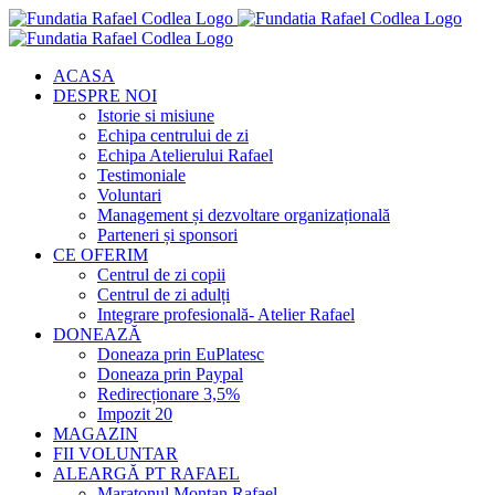
Skip
to
content
ACASA
DESPRE NOI
Istorie si misiune
Echipa centrului de zi
Echipa Atelierului Rafael
Testimoniale
Voluntari
Management și dezvoltare organizațională
Parteneri și sponsori
CE OFERIM
Centrul de zi copii
Centrul de zi adulți
Integrare profesională- Atelier Rafael
DONEAZĂ
Doneaza prin EuPlatesc
Doneaza prin Paypal
Redirecționare 3,5%
Impozit 20
MAGAZIN
FII VOLUNTAR
ALEARGĂ PT RAFAEL
Maratonul Montan Rafael