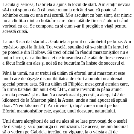
Tăcută și seriosă, Gabriela a ajuns la locul de start. Am simțit nevoia
să-i mai spun o dată că poate renunța oricând sau că poate să
schimbe cursa cu una mai scurtă. M-a ascultat cu bun simț, dar nimic
nu a clintit-o dintr-o hotărâre care părea atât de firească atunci când
vorbeai cu ea. Se comporta ca și cum s-ar fi pregătit o viață pentru
această cursă.
La ora 9 s-a dat startul… Gabriela a pornit cu zâmbetul pe buze. Am
regăsit-o apoi la finish. Tot veselă, spunând că s-a simțit în largul ei
pe potecile din Holbav. Să treci oficial în rândul maratoniștilor nu e
puțin lucru, dar atitudinea ei ne transmitea că e atât de firesc ceea ce
a făcut încât am ales și noi să ne bucurăm în liniște de succesul ei.
Până la urmă, nu ar trebui să uităm că efortul unui maratonist este
unul care depășește disponibilitatea de efort a omului neantrenat
special pentru asta. Să nu uităm că Filipide, mesagerul atenian care,
în urma bătăliei din anul 490 î.Hr., dintre invincibila până atunci
armata persană și o alianță a orașelor-stat grecești, a alergat 42 de
kilometri de la Maraton până la Atena, unde a mai apucat să spună
doar: “Nenikikamen” (“Am învins”), după care a murit pe loc.
Efortul maratoniștilor este, așadar, unul deasupra naturalului.
Unii dintre alergătorii de azi au ales să se lase provocați de o astfel
de distanță și să o parcurgă cu entuziasm. De aceea, ne-am bucurat
să o vedem pe Gabriela trecând cu vigoare, la o vârsta atât de