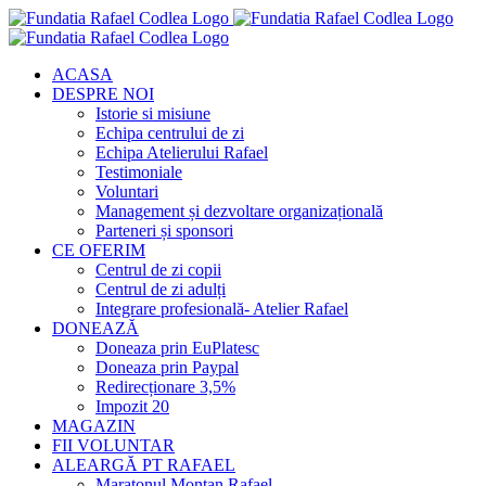
Skip
to
content
ACASA
DESPRE NOI
Istorie si misiune
Echipa centrului de zi
Echipa Atelierului Rafael
Testimoniale
Voluntari
Management și dezvoltare organizațională
Parteneri și sponsori
CE OFERIM
Centrul de zi copii
Centrul de zi adulți
Integrare profesională- Atelier Rafael
DONEAZĂ
Doneaza prin EuPlatesc
Doneaza prin Paypal
Redirecționare 3,5%
Impozit 20
MAGAZIN
FII VOLUNTAR
ALEARGĂ PT RAFAEL
Maratonul Montan Rafael