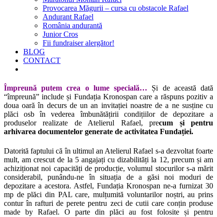
Provocarea Măgurii – cursa cu obstacole Rafael
Andurant Rafael
România andurantă
Junior Cros
Fii fundraiser alergător!
BLOG
CONTACT
Împreună putem crea o lume specială…
Și de această dată
“împreună” include și Fundația Kronospan care a răspuns pozitiv a
doua oară în decurs de un an invitației noastre de a ne susține cu
plăci osb în vederea îmbunătățirii condițiilor de depozitare a
produselor realizate de Atelierul Rafael, pre
cum și pentru
arhivarea documentelor generate de activitatea Fundației.
Datorită faptului că în ultimul an Atelierul Rafael s-a dezvoltat foarte
mult, am crescut de la 5 angajați cu dizabilități la 12, precum și am
achiziționat noi capacități de producție, volumul stocurilor s-a mărit
considerabil, punându-ne în situația de a găsi noi moduri de
depozitare a acestora. Astfel, Fundația Kronospan ne-a furnizat 30
mp de plăci din PAL care, mulțumită voluntarilor noștri, au prins
contur în rafturi de perete pentru zeci de cutii care conțin produse
made by Rafael. O parte din plăci au fost folosite și pentru