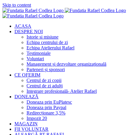
Skip to content
ACASA
DESPRE NOI
Istorie si misiune
Echipa centrului de zi
Echipa Atelierului Rafael
Testimoniale
Voluntari
Management și dezvoltare organizațională
Parteneri și sponsori
CE OFERIM
Centrul de zi copii
Centrul de zi adulți
Integrare profesională- Atelier Rafael
DONEAZĂ
Doneaza prin EuPlatesc
Doneaza prin Paypal
Redirecționare 3,5%
Impozit 20
MAGAZIN
FII VOLUNTAR
ALEARGĂ PT RAFAEL