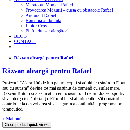
Maratonul Montan Rafael
Provocarea Măgurii – cursa cu obstacole Rafael
Andurant Rafael
România andurantă
Junior Cros
Fii fundraiser alergător!
BLOG
CONTACT
Răzvan aleargă pentru Rafael
Răzvan aleargă pentru Rafael
Proiectul “Alerg 100 de km pentru copiii și adulții cu sindrom Down
sau cu autism” devine tot mai susținut de oamenii cu suflet mare.
Răzvan Butum și-a asumat cu entuziasm rolul de fundraiser sportiv
și va alerga toată distanța. Efortul lui și al prietenilor săi donatori
contribuie la dezvoltarea și la asigurarea continuității programelor
terapeutice,
> Mai mult
Close product quick view
×