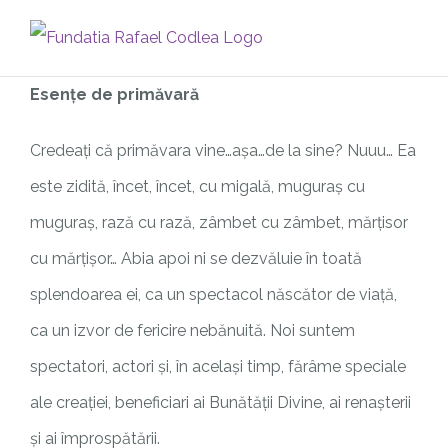
Skip
to
content
Esențe de primăvară
Credeați că primăvara vine…așa…de la sine? Nuuu… Ea
este zidită, încet, încet, cu migală, muguraș cu
muguraș, rază cu rază, zâmbet cu zâmbet, mărțisor
cu mărțișor… Abia apoi ni se dezvăluie în toată
splendoarea ei, ca un spectacol născător de viață,
ca un izvor de fericire nebănuită. Noi suntem
spectatori, actori și, în același timp, fărâme speciale
ale creației, beneficiari ai Bunătății Divine, ai renașterii
și ai împrospătării.