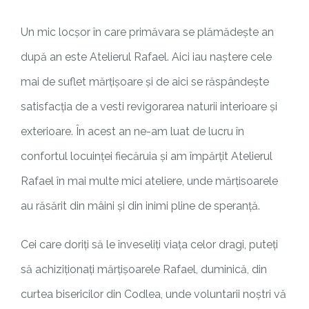
Un mic locșor în care primăvara se plămădește an
după an este Atelierul Rafael. Aici iau naștere cele
mai de suflet mărțișoare și de aici se răspândește
satisfacția de a vesti revigorarea naturii interioare și
exterioare. În acest an ne-am luat de lucru în
confortul locuinței fiecăruia și am împărțit Atelierul
Rafael în mai multe mici ateliere, unde mărțisoarele
au răsărit din mâini și din inimi pline de speranță.
Cei care doriți să le înveseliți viața celor dragi, puteți
să achiziționați mărțișoarele Rafael, duminică, din
curtea bisericilor din Codlea, unde voluntarii noștri vă