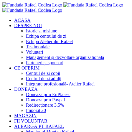
Skip
to
content
ACASA
DESPRE NOI
Istorie si misiune
Echipa centrului de zi
Echipa Atelierului Rafael
Testimoniale
Voluntari
Management și dezvoltare organizațională
Parteneri și sponsori
CE OFERIM
Centrul de zi copii
Centrul de zi adulți
Integrare profesională- Atelier Rafael
DONEAZĂ
Doneaza prin EuPlatesc
Doneaza prin Paypal
Redirecționare 3,5%
Impozit 20
MAGAZIN
FII VOLUNTAR
ALEARGĂ PT RAFAEL
Maratonul Montan Rafael