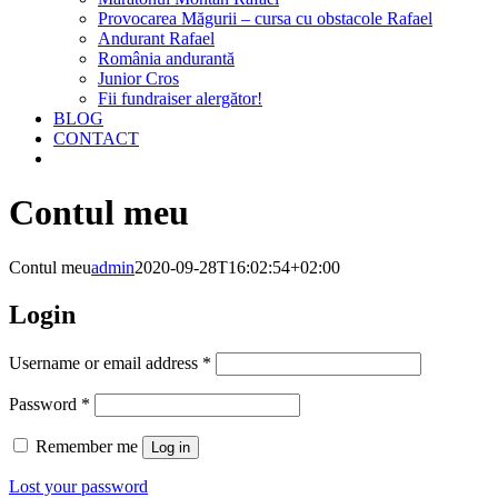
Provocarea Măgurii – cursa cu obstacole Rafael
Andurant Rafael
România andurantă
Junior Cros
Fii fundraiser alergător!
BLOG
CONTACT
Contul meu
Contul meu
admin
2020-09-28T16:02:54+02:00
Login
Username or email address
*
Password
*
Remember me
Log in
Lost your password