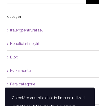
Categorii
#alergpentrurafael
Beneficiarii noștri
Blog
Evenimente
Fără categorie
Featured
Colectăm anumite date în timp ce utilizezi