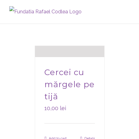
Skip
to
content
Produse handmade
Cercei cu
mărgele pe
tijă
10,00
lei
Add to cart
Detalii