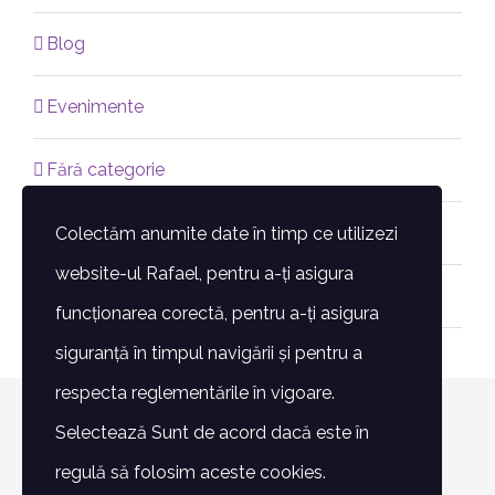
Blog
Evenimente
Fără categorie
Featured
Colectăm anumite date în timp ce utilizezi
website-ul Rafael, pentru a-ți asigura
Proiecte
funcționarea corectă, pentru a-ți asigura
siguranță în timpul navigării și pentru a
respecta reglementările în vigoare.
© Copyright 2007 -
2026 | Toate drepturile rezervate -
Selectează Sunt de acord dacă este în
Fundatia Rafael | POWERED BY
Alin Lazăr
regulă să folosim aceste cookies.