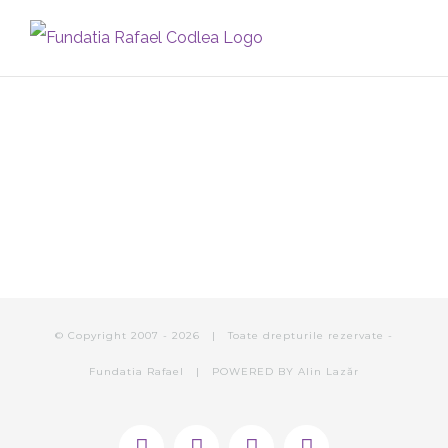
Skip
to
content
287630450_487794349816693_574065
© Copyright 2007 -
2026 | Toate drepturile rezervate -
Fundatia Rafael | POWERED BY
Alin Lazăr
Facebook
Instagram
E-
Phone